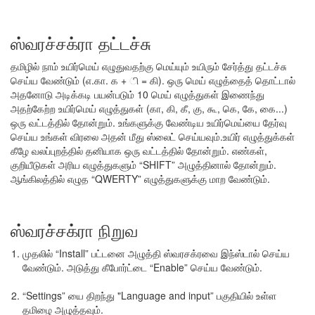
ஸ்வரச்சக்ரா தட்டச்சு
தமிழில் நாம் உயிர்மெய் எழுதுவதற்கு மெய்யும் உயிரும் சேர்த்து தட்டச்சு
செய்ய வேண்டும் (எ.கா. க + ி = கி). ஒரு மெய் எழுத்தைத் தொட்டால்
அதனோடு அடிக்கடி பயன்படும் 10 மெய் எழுத்துகள் இணைந்து
அதற்கேற்ற உயிர்மெய் எழுத்துகள் (கா, கி, கீ, கு, கூ, கெ, கே, கை...)
ஒரு வட்டத்தில் தோன்றும். உங்களுக்கு வேண்டிய உயிர்மெய்யை தேர்வு
செய்ய உங்கள் விரலை அதன் மீது ஸ்லைட் செய்யவும்.உயிர் எழுத்துக்கள்
கீழே வலப்புறத்தில் தனியாக ஒரு வட்டத்தில் தோன்றும். எண்கள்,
குறியீடுகள் அரிய எழுத்துகளும் “SHIFT” அழுத்தினால் தோன்றும்.
ஆங்கிலத்தில் எழுத “QWERTY” எழுத்துகளுக்கு மாற வேண்டும்.
ஸ்வரச்சக்ரா நிறுவ
முதலில் “Install” பட்டனை அழுத்தி ஸ்வரசக்ரவை இந்‌ஸ்டால் செய்ய
வேண்டும். அடுத்து கீபோர்ட்டை “Enable” செய்ய வேண்டும்.
“Settings” யை திறந்து "Language and input” பகுதியில் உள்ள
தமிழை அழுத்தவும்.