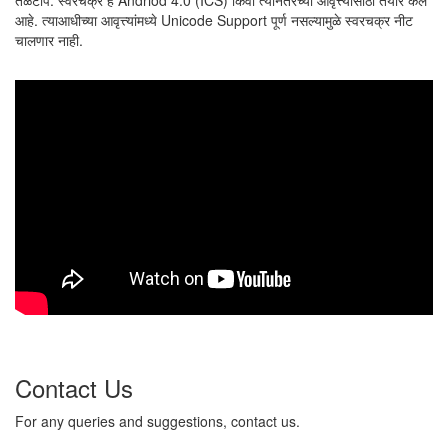
तळटीप: स्वरचक्र हे Andriod 4.0 (ICS) किंवा त्यानंतरच्या आवृत्त्यांसाठी तयार केले
आहे. त्याआधीच्या आवृत्त्यांमध्ये Unicode Support पूर्ण नसल्यामुळे स्वरचक्र नीट
चालणार नाही.
Contact Us
For any queries and suggestions, contact us.