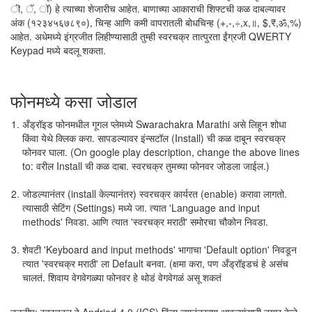
ॊ, ॅ, ॉ) हे त्याच्या शेजारीच आहेत. बाणाच्या आकाराची शिफ्टची कळ दाबल्यावर
अंक (१२३४५६७८९०), चिन्ह आणि कमी वापरातली बोधचिन्ह (+,-,÷,x,॥, $,₹,ॐ,%)
आहेत. अधेमध्ये इंग्रजीत लिहीण्यासाठी तुम्ही स्वरचक्र तात्पुरता ईंग्रजी QWERTY
Keypad मध्ये बदलू शकता.
फोनमध्ये कसा जोडाल
अँड्रॉइड फोनमधील गूगल प्लेमध्ये Swarachakra Marathi असे लिहून शोधा
किंवा येथे क्लिक करा. सापडल्यावर इंन्सटॉल (Install) ची कळ दाबून स्वरचक्र
फोनवर घाला. (On google play description, change the above lines
to: वरील Install ची कळ दाबा. स्वरचक्र तुमच्या फोनवर जोडला जाईल.)
जोडल्यानंतर (install केल्यानंतर) स्वरचक्र कार्यरत (enable) करावा लागतो.
त्यासाठी सेटिंग (Settings) मध्ये जा. त्यात 'Language and input
methods' निवडा. आणि त्यात 'स्वरचक्र मराठी' समोरचा चौकोन निवडा.
शेवटी 'Keyboard and input methods' भागाचा 'Default option' निवडून
त्यात 'स्वरचक्र मराठी' ला Default बनवा. (क्षमा करा, पण अँड्रॉइडचं हे असंच
चालतं. शिवाय वेगवेगळ्या फोनवर हे थोडं वेगवेगळं असू शकतं