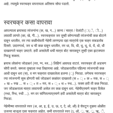
आहे. त्यामुळे स्वरचक्र वापरायला अतिशय सोपा पडतो.
स्वरचक्र कसा वापरावा
आपल्याला बर्‍याचदा व्यंजनांना (क, ख, ग...) काना / मात्रा / वेलांटी (ा,े, ी...)
लावावी लागते (का, खे, गी...). स्वरचक्रात जर तु्म्ही कोणत्याही व्यंजनांची कळ बोटाने
दाबून धरलीत, तर त्या कळीभोवती नेहेमी लागणार्‍या दहा मात्रांचे एक चक्र ताबडतोब
दिसते. उदारणार्थ, जर ध ची कळ दाबून धरलीत, तर धा, धि, धी, धु, धू, धे, धै, धो, धौ
दाखवणारे चक्र उमटते. हवी असलेली धची मात्रा बोट सारकवून तुम्ही एका झटक्यात
निवडू शकता.
बर्‍याच लोकांना जोडाक्षरं (स्त, प्न, ब्ज...) लिहिणं आवघड वाटतं. स्वरचक्र ही अडचण
सोपी करते. समजा तुम्हाला स्था लिहायचा आहे. जोडाक्षरातील पहिल्या व्यंजनाची कळ
आधी दाबून धरा (स), व मग चक्रात दाखवलेला हलन्त (्) निवडा. लगेचच स्वरचक्र
त्या व्यंजनानी सुरू होणारी सर्व जोडाक्षरं कळांवर दाखवतो (स + ् + क = स्क, स + ्
+ ख = स्ख ... स + ् + त = स्त, स + ् + थ = स्थ...). फक्त हवी ती कळ निवडा.
जर जोडाक्षराला मात्रा लावायची असेल तर कळ दाबून धरा. नेहेमीप्रमाणे चक्र दिसेल
(स्था, स्थि, स्थी ...). मग वर सांगितल्याप्रमाणे हवी असलेली मात्रा बोट सारकवून
निवडा.
नेहेमीच्या वापरातले स्वर (अ, आ, इ, ई, उ, ऊ, ए, ऐ, ओ, औ) हे शेवटून दुसर्‍या ओळीत
उजव्या बाजूला एका चक्रात आहेत. कमी वापरातले स्वर (ऽ, ऑ, ृ, ऋ, ॄ, ॠ, ॆ,